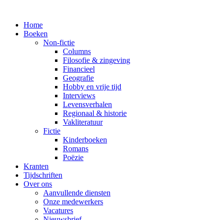
Home
Boeken
Non-fictie
Columns
Filosofie & zingeving
Financieel
Geografie
Hobby en vrije tijd
Interviews
Levensverhalen
Regionaal & historie
Vakliteratuur
Fictie
Kinderboeken
Romans
Poëzie
Kranten
Tijdschriften
Over ons
Aanvullende diensten
Onze medewerkers
Vacatures
Nieuwsbrief