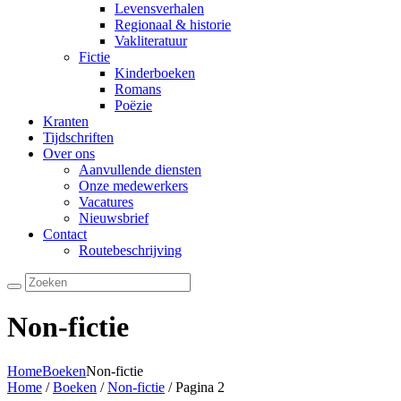
Levensverhalen
Regionaal & historie
Vakliteratuur
Fictie
Kinderboeken
Romans
Poëzie
Kranten
Tijdschriften
Over ons
Aanvullende diensten
Onze medewerkers
Vacatures
Nieuwsbrief
Contact
Routebeschrijving
Non-fictie
Home
Boeken
Non-fictie
Home
/
Boeken
/
Non-fictie
/ Pagina 2