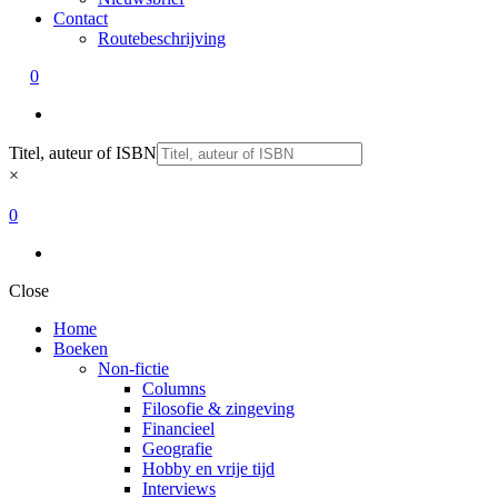
Contact
Routebeschrijving
0
Titel, auteur of ISBN
×
0
Close
Home
Boeken
Non-fictie
Columns
Filosofie & zingeving
Financieel
Geografie
Hobby en vrije tijd
Interviews