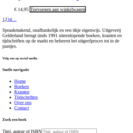
€
14,95
Toevoegen aan winkelwagen
1
2
3
4
…
Spraakmakend, onafhankelijk en een tikje eigenwijs. Uitgeverij
Gelderland brengt sinds 1991 uiteenlopende boeken, kranten en
tijdschriften op de markt en beheerst het uitgeefproces tot in de
puntjes.
Volg ons op social media
Snelle navigatie
Home
Boeken
Kranten
Tijdschriften
Over ons
Contact
Zoek een boek
Titel, auteur of ISBN